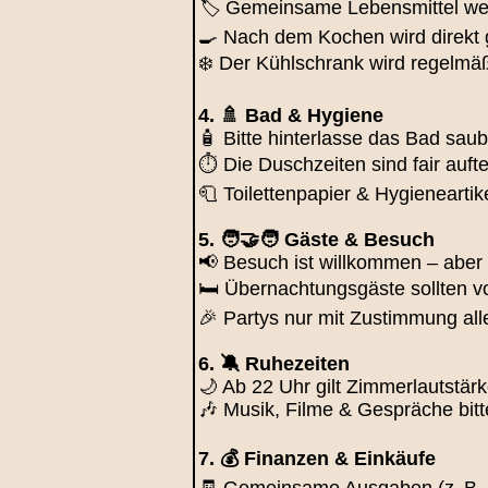
🏷️ Gemeinsame Lebensmittel w
🍳 Nach dem Kochen wird direkt 
❄️ Der Kühlschrank wird regelmäßi
4. 🚿 Bad & Hygiene
🧴 Bitte hinterlasse das Bad sau
⏱️ Die Duschzeiten sind fair auf
🧻 Toilettenpapier & Hygieneart
5. 🧑‍🤝‍🧑 Gäste & Besuch
📢 Besuch ist willkommen – aber
🛏️ Übernachtungsgäste sollten 
🎉 Partys nur mit Zustimmung all
6. 🔕 Ruhezeiten
🌙 Ab 22 Uhr gilt Zimmerlautstä
🎶 Musik, Filme & Gespräche bitt
7. 💰 Finanzen & Einkäufe
🧾 Gemeinsame Ausgaben (z. B. Pu