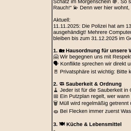
Schatz im Morgenschein 🍇. So s
Rauch!“ 💫 Denn wer hier wohnt, ob
Aktuell:
11.11.2025: Die Polizei hat am
ausgehändigt! Mehrere Computer,
bleiben bis zum 31.12.2025 im G
1. 🏡 Hausordnung für unsere
🤗 Wir begegnen uns mit Respekt
🗣️ Konflikte sprechen wir direkt
🚪 Privatsphäre ist wichtig: Bitte
2. 🧼 Sauberkeit & Ordnung
🧹 Jeder ist für die Sauberkeit 
📅 Ein Putzplan regelt, wer wann
🗑️ Müll wird regelmäßig getrennt
🧽 Bei Flecken immer zuerst Wa
3. 🍽️ Küche & Lebensmittel