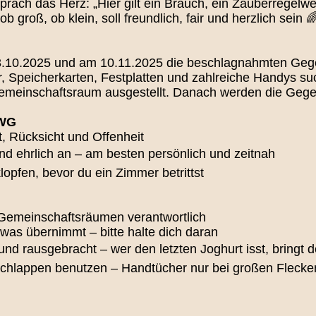
prach das Herz: „Hier gilt ein Brauch, ein Zauberregel
 groß, ob klein, soll freundlich, fair und herzlich sein 
 13.10.2025 und am 10.11.2025 die beschlagnahmten Ge
 Speicherkarten, Festplatten und zahlreiche Handys s
emeinschaftsraum ausgestellt. Danach werden die Gege
 WG
, Rücksicht und Offenheit
 und ehrlich an – am besten persönlich und zeitnah
 klopfen, bevor du ein Zimmer betrittst
in Gemeinschaftsräumen verantwortlich
 was übernimmt – bitte halte dich daran
 und rausgebracht – wer den letzten Joghurt isst, bringt 
schlappen benutzen – Handtücher nur bei großen Fleck