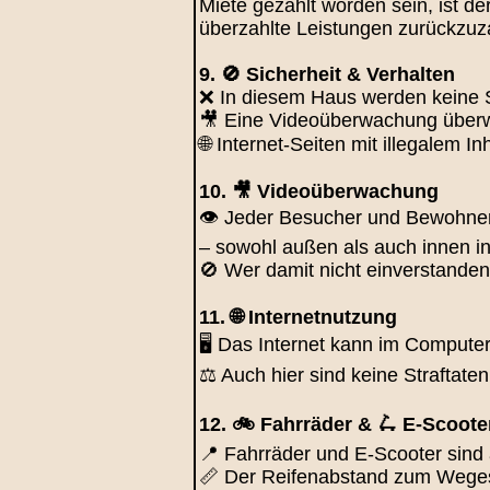
Miete gezahlt worden sein, ist de
überzahlte Leistungen zurückzuza
9. 🚫 Sicherheit & Verhalten
❌ In diesem Haus werden keine S
🎥 Eine Videoüberwachung überwa
🌐 Internet-Seiten mit illegalem I
10. 🎥 Videoüberwachung
👁️ Jeder Besucher und Bewohner 
– sowohl außen als auch innen i
🚫 Wer damit nicht einverstanden
11. 🌐 Internetnutzung
🖥️ Das Internet kann im Comput
⚖️ Auch hier sind keine Straftat
12. 🚲 Fahrräder & 🛴 E-Scoote
📍 Fahrräder und E-Scooter sin
📏 Der Reifenabstand zum Weges